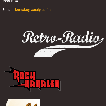
2990 Nivå
KANALER OG FREKVENSER
E-mail:
kontakt@kanalplus.fm
STØT FORENINGEN
DAB+
KONTAKT
TEST
MUSIKØNSKER I KØ
ØNSK EN SANG
ØNSK EN SANG – MILLENNIUM
ØNSK EN SANG – RETRO-RADIO