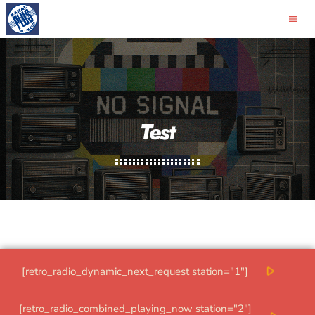
menu
close
pause
RETRO-RADIO MILLENNIUM
Test
play_arrow
ROCKKANALEN
play_arrow
RETRO-RADIO
play_arrow
GULDKANALEN
play_arrow
[retro_radio_dynamic_next_request station="1"]
LYDPRODUKTION
[retro_radio_combined_playing_now station="2"]