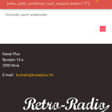
play_arrow
[retro_radio_combined_next_request station="2"]
KANALER OG FREKVENSER
Testside samt undersider.
STØT FORENINGEN
DAB+
KONTAKT
Kanal Plus
TEST
Byvejen 14 a
2990 Nivå
MUSIKØNSKER I KØ
E-mail:
kontakt@kanalplus.fm
ØNSK EN SANG
ØNSK EN SANG – MILLENNIUM
ØNSK EN SANG – RETRO-RADIO