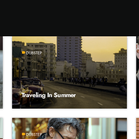
DUBSTEP
label
Traveling In Summer
DUBSTEP
label