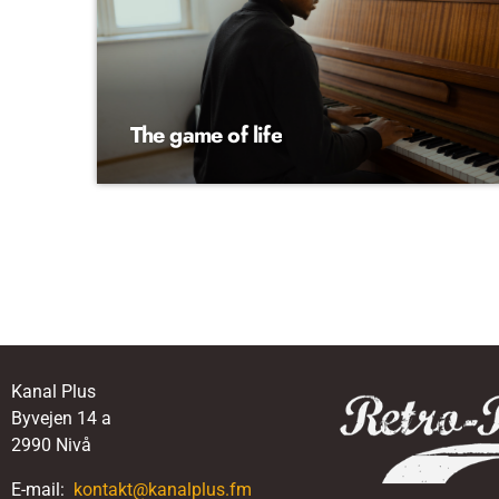
The game of life
Kanal Plus
Byvejen 14 a
2990 Nivå
E-mail:
kontakt@kanalplus.fm