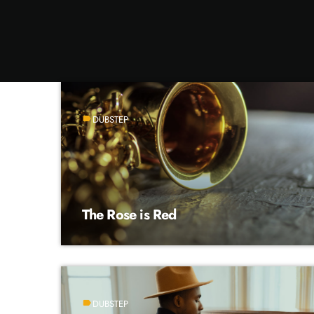
DUBSTEP
label
The Rose is Red
DUBSTEP
label