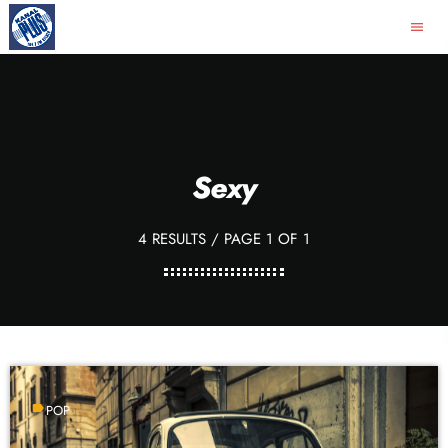
menu
close
pause
RETRO-RADIO MILLENNIUM
Sexy
play_arrow
ROCKKANALEN
4 RESULTS / PAGE 1 OF 1
play_arrow
RETRO-RADIO
play_arrow
GULDKANALEN
label
POP
LYDPRODUKTION